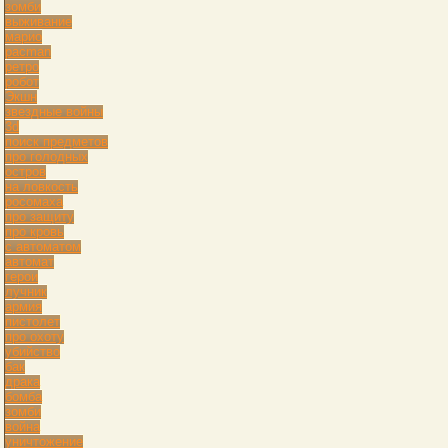
зомби
выживание
марио
pacman
ретро
робот
Экшн
звездные войны
3d
поиск предметов
про голодных
остров
на ловкость
росомаха
про защиту
про кровь
с автоматом
автомат
герои
лучник
армия
пистолет
про охоту
убийство
бак
драка
бомба
зомби
война
уничтожение