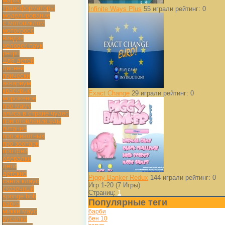
марио
трансформаторы
Infinite Ways Plus
55 играли
рейтинг: 0
моделирование
с мотоциклом
мотокросс
ниндзя
человек паук
ретро
Для детей
дисней
прически
аквариум
красивые
Exact Change
29 играли
рейтинг: 0
мороженое
про маму
алиса в стране чудес
приготовление еды
питание
про животных
про зоопарк
про фей
одевалки
дети
детские
Piggy Banker Redux
144 играли
рейтинг: 0
санта клаус
Игр 1-20 (7 Игры)
сказочный
Страниц:
1
sponge bob
Популярные теги
варка
микки маус
барби
русалка
бен 10