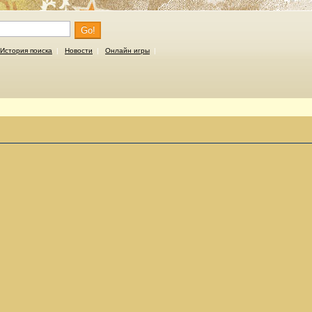
Go!
История поиска
|
Новости
|
Онлайн игры
|