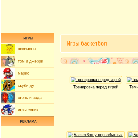
ИГРЫ
Игры баскетбол
покемоны
том и джерри
марио
скуби ду
Тренировка перед игрой
Темн
огонь и вода
игры соник
РЕКЛАМА