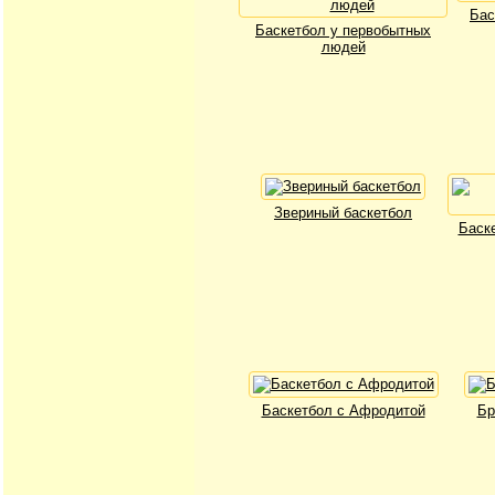
Бас
Баскетбол у первобытных
людей
Звериный баскетбол
Баск
Баскетбол с Афродитой
Бр