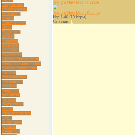
марио
Twilight New Moon Puzzle
симуляторы
с мотоциклом
Twilight New Moon Kissing
мотокросс
Игр 1-40 (10 Игры)
ниндзя
Страниц:
1
человек паук
ретро
Для детей
дисней
прически
аквариум
красивые
мороженое
игры одевалки мама
алиса в стране чудес
приготовление еды
питание
про животных
про зоопарк
про фей
одевалки
для детей
детские
санта клаус
сказки
игры sponge bob
варка
микки маус
русалка
винни пух