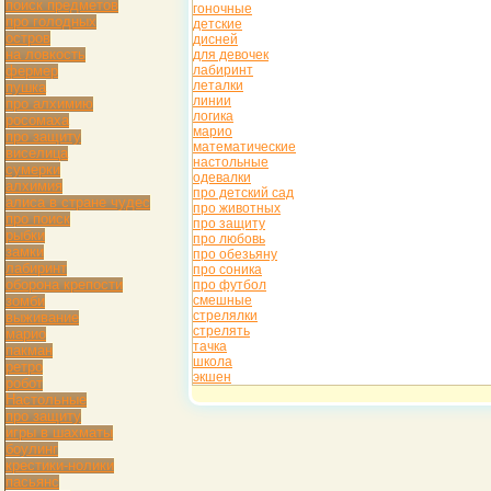
поиск предметов
гоночные
про голодных
детские
остров
дисней
на ловкость
для девочек
фермер
лабиринт
леталки
пушка
линии
про алхимию
логика
росомаха
марио
про защиту
математические
виселица
настольные
сумерки
одевалки
алхимия
про детский сад
алиса в стране чудес
про животных
про поиск
про защиту
рыбки
про любовь
замки
про обезьяну
лабиринт
про соника
оборона крепости
про футбол
зомби
смешные
стрелялки
выживание
стрелять
марио
тачка
пакман
школа
ретро
экшен
робот
Настольные
про защиту
игры в шахматы
боулинг
крестики-нолики
пасьянс