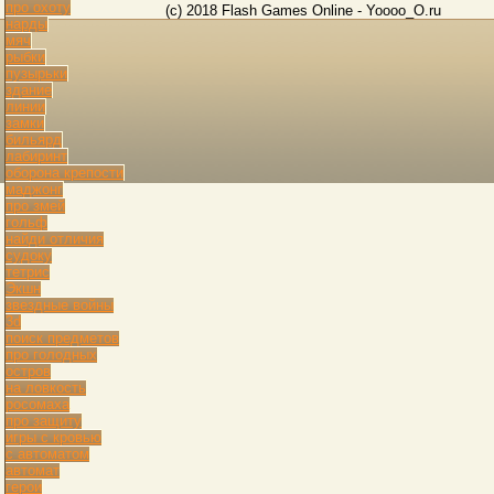
про охоту
(c) 2018 Flash Games Online - Yoooo_O.ru
нарды
мяч
рыбки
пузырьки
здание
линии
замки
бильярд
лабиринт
оборона крепости
маджонг
про змей
гольф
найди отличия
судоку
тетрис
Экшн
звездные войны
3d
поиск предметов
про голодных
остров
на ловкость
росомаха
про защиту
игры с кровью
с автоматом
автомат
герои