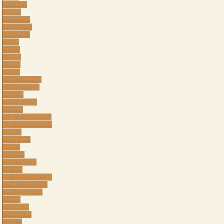
лучники
армия
пистолет
про охоту
убийство
танки
драка
бомба
зомби
война
уничтожение
симуляторы
ниндзя
Логические
бизнес
игры в шахматы
крестики-нолики
нарды
лабиринт
ребус
физика
логические
логика
математические
Флеш приколы
про обезьяну
трюки
ржачные
хэллоуин
Ещё...