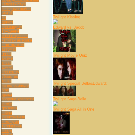
человек-паук
звездные войны
бен 10
Twilight Kissing
3d
дрифт
про защиту
Edward vs. Jacob
вождение
игры с кровью
капитан америка
с автоматом
автомат
герои
Twilight Movie Quiz
аниме
тачка
армия
про охоту
убийство
танки
Twilight Special Bella&Edward;
на велосипеде
bmx
драка
оборона крепости
Twilight Saga-Bella
зомби
грузовик
Twilight Saga All in One
война
уничтожение
хэллоуин
выживание
поезд