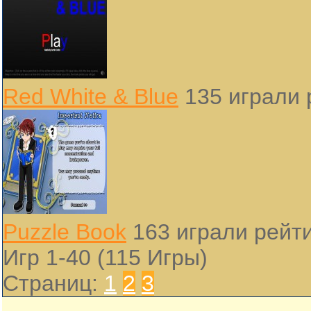
Red White & Blue
135 играли
Puzzle Book
163 играли
рейти
Игр 1-40 (115 Игры)
Страниц:
1
2
3