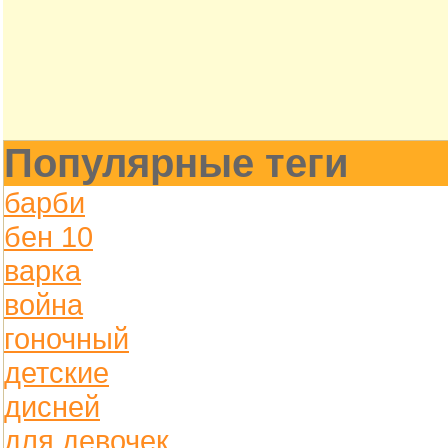
Популярные теги
барби
бен 10
варка
война
гоночный
детские
дисней
для девочек