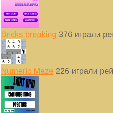
Bricks breaking
376 играли
ре
Numeric Maze
226 играли
рей