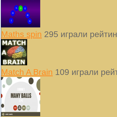
Maths spin
295 играли
рейтин
Match A Brain
109 играли
рейт