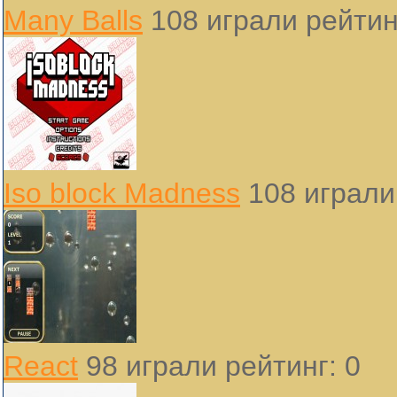
Many Balls
108 играли
рейтин
Iso block Madness
108 играл
React
98 играли
рейтинг: 0