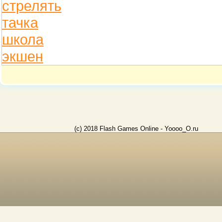
стрелять
тачка
школа
экшен
(c) 2018 Flash Games Online - Yoooo_O.ru