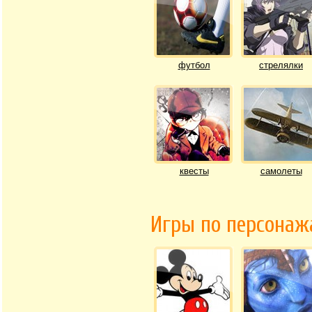
футбол
стрелялки
квесты
самолеты
Игры по персона