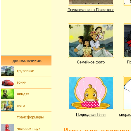
Приключения в Пакистане
ДЛЯ МАЛЬЧИКОВ
Семейное фото
Пр
грузовики
гонки
ниндзя
лего
Подводная Няня
сверхс
трансформеры
человек паук