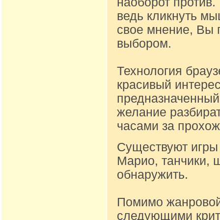
наоборот против.
ведь кликнуть м
свое мнение, Вы 
выбором.
Технология брауз
красивый интере
предназначенный д
желание разбират
часами за прохож
Существуют игры 
Марио, танчики, 
обнаружить.
Помимо жанровой
следующими крите