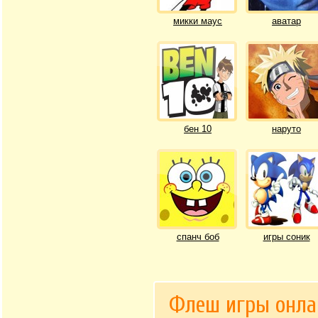
микки маус
аватар
бен 10
наруто
спанч боб
игры соник
Флеш игры онла