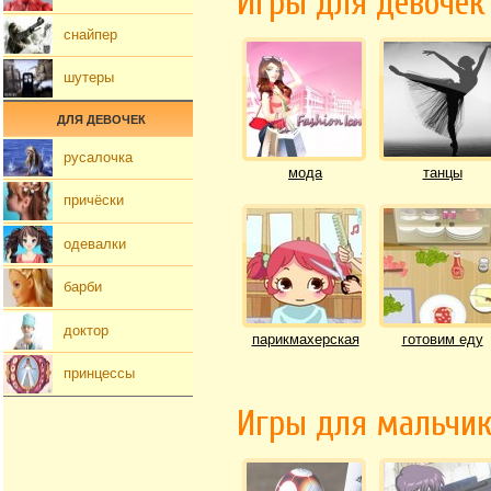
Игры для девочек
снайпер
шутеры
ДЛЯ ДЕВОЧЕК
русалочка
мода
танцы
причёски
одевалки
барби
доктор
парикмахерская
готовим еду
принцессы
Игры для мальчи