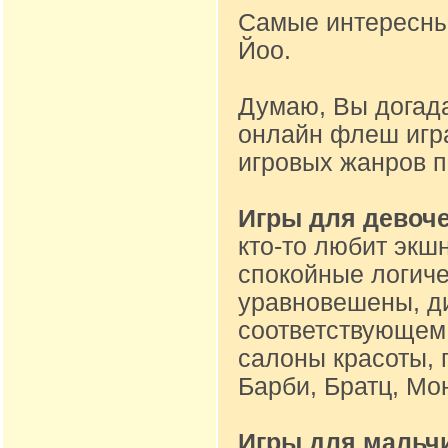
Самые интересные
Йоо.
Думаю, Вы догад
онлайн флеш игр
игровых жанров 
Игры для девоч
кто-то любит экшн
спокойные логиче
уравновешены, ди
соответствующем 
салоны красоты, 
Барби, Братц, Мон
Игры для мальч