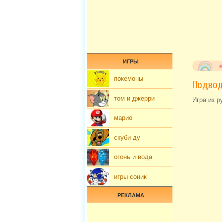
ИГРЫ
покемоны
Подвод
том и джерри
Игра из р
марио
скуби ду
огонь и вода
игры соник
РЕКЛАМА