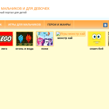
 МАЛЬЧИКОВ И ДЛЯ ДЕВОЧЕК
ный портал для детей
К
ИГРЫ ДЛЯ МАЛЬЧИКОВ
ГЕРОИ И ЖАНРЫ
монстр хай
лего
огонь и вода
пони
спанч боб