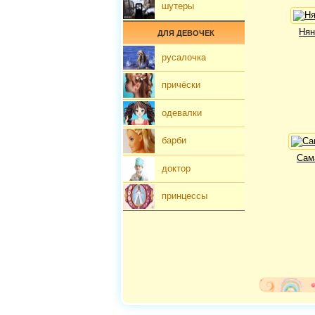
шутеры
Нян
ДЛЯ ДЕВОЧЕК
русалочка
причёски
одевалки
барби
Сам
доктор
принцессы