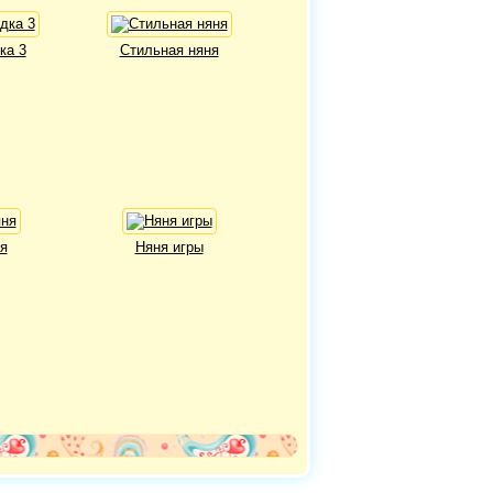
ка 3
Стильная няня
я
Няня игры