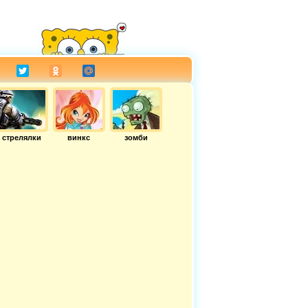
стрелялки
винкс
зомби