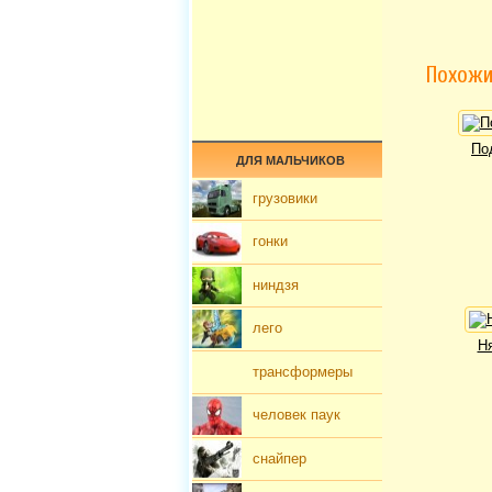
Похожи
По
ДЛЯ МАЛЬЧИКОВ
грузовики
гонки
ниндзя
лего
Н
трансформеры
человек паук
снайпер