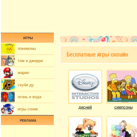
ИГРЫ
покемоны
Бесплатные игры онлайн
том и джерри
марио
скуби ду
огонь и вода
дисней
симпсоны
игры соник
РЕКЛАМА