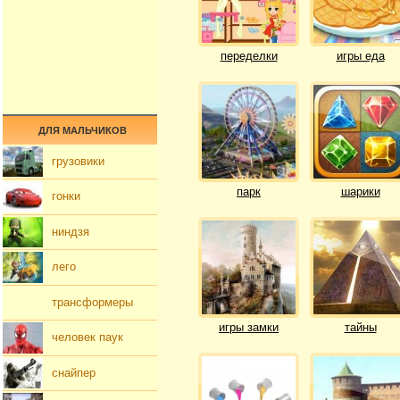
переделки
игры еда
ДЛЯ МАЛЬЧИКОВ
грузовики
парк
шарики
гонки
ниндзя
лего
трансформеры
игры замки
тайны
человек паук
снайпер