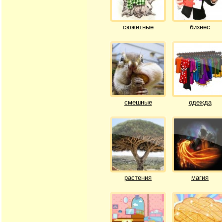
сюжетные
бизнес
смешные
одежда
растения
магия