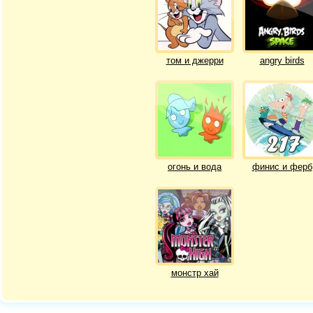
том и джерри
angry birds
огонь и вода
финис и ферб
монстр хай