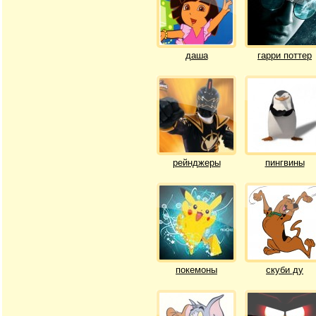
даша
гарри поттер
рейнджеры
пингвины
покемоны
скуби ду