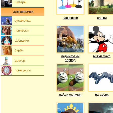
шутеры
ДЛЯ ДЕВОЧЕК
раскраски
башни
русалочка
причёски
одевалки
барби
ледниковый
микки маус
период
доктор
принцессы
найди отличия
на двоих