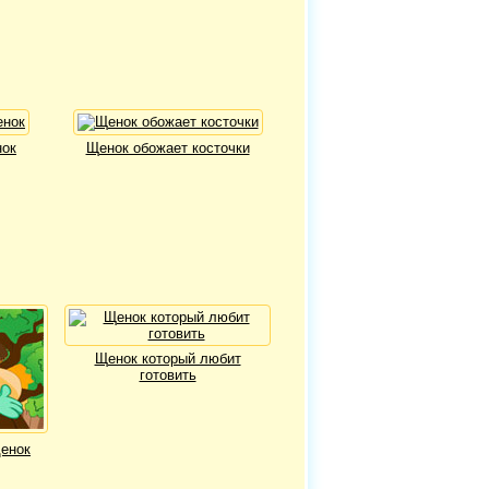
нок
Щенок обожает косточки
Щенок который любит
готовить
енок