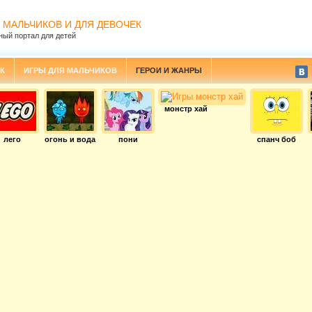
 МАЛЬЧИКОВ И ДЛЯ ДЕВОЧЕК
ный портал для детей
К
ИГРЫ ДЛЯ МАЛЬЧИКОВ
ГЕРОИ И ЖАНРЫ
монстр хай
лего
огонь и вода
пони
спанч боб