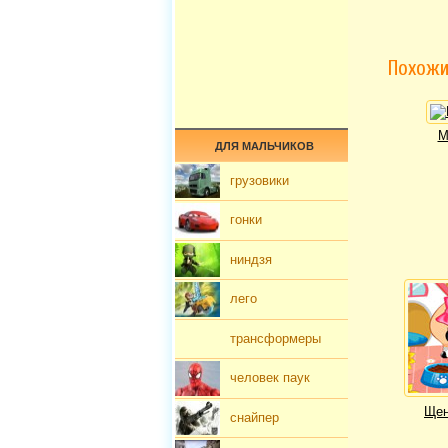
Похожи
М
ДЛЯ МАЛЬЧИКОВ
грузовики
гонки
ниндзя
лего
трансформеры
человек паук
Щен
снайпер