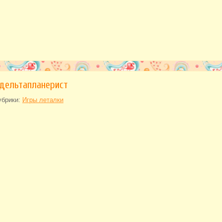
дельтапланерист
убрики:
Игры леталки