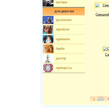
шутеры
ДЛЯ ДЕВОЧЕК
Смешной
русалочка
причёски
одевалки
барби
Са
доктор
принцессы