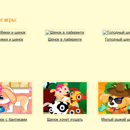
е игры:
икки и щенок
Щенок в лабиринте
Голодный ще
ок с бантиками
Щенок хочет кушать
Милый рыжий щ