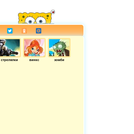
стрелялки
винкс
зомби