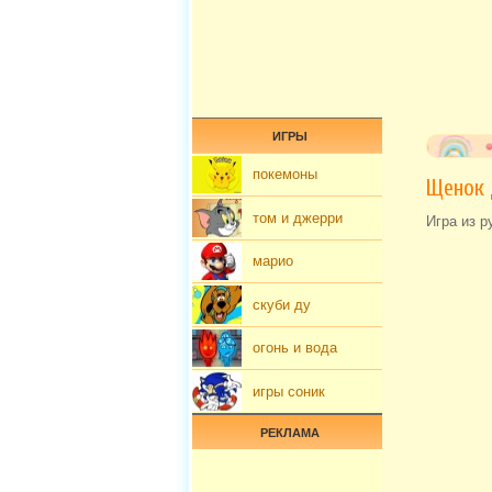
ИГРЫ
покемоны
Щенок 
том и джерри
Игра из р
марио
скуби ду
огонь и вода
игры соник
РЕКЛАМА