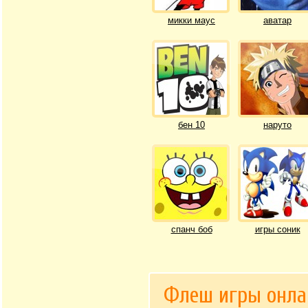
микки маус
аватар
бен 10
наруто
спанч боб
игры соник
Флеш игры онла