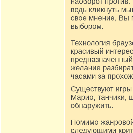
наоборот против.
ведь кликнуть м
свое мнение, Вы 
выбором.
Технология брауз
красивый интере
предназначенный д
желание разбират
часами за прохож
Существуют игры 
Марио, танчики, 
обнаружить.
Помимо жанровой
следующими крите