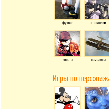
футбол
стрелялки
квесты
самолеты
Игры по персона