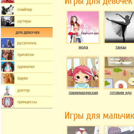
Игры для девочек
снайпер
шутеры
ДЛЯ ДЕВОЧЕК
русалочка
мода
танцы
причёски
одевалки
барби
доктор
парикмахерская
готовим еду
принцессы
Игры для мальчи