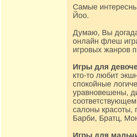
Самые интересные
Йоо.
Думаю, Вы догад
онлайн флеш игр
игровых жанров 
Игры для девоч
кто-то любит экшн
спокойные логиче
уравновешены, ди
соответствующем 
салоны красоты, 
Барби, Братц, Мон
Игры для мальч