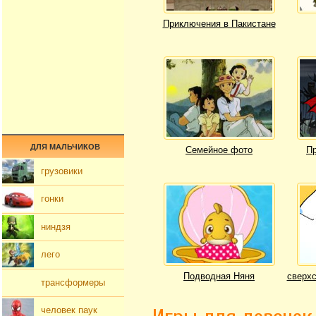
Приключения в Пакистане
ДЛЯ МАЛЬЧИКОВ
Семейное фото
Пр
грузовики
гонки
ниндзя
лего
Подводная Няня
сверхс
трансформеры
человек паук