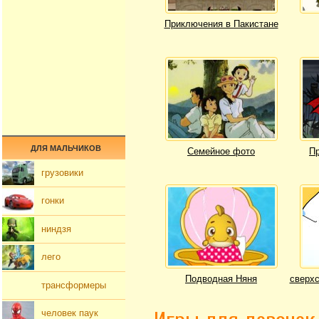
Приключения в Пакистане
ДЛЯ МАЛЬЧИКОВ
Семейное фото
Пр
грузовики
гонки
ниндзя
лего
Подводная Няня
сверхс
трансформеры
человек паук