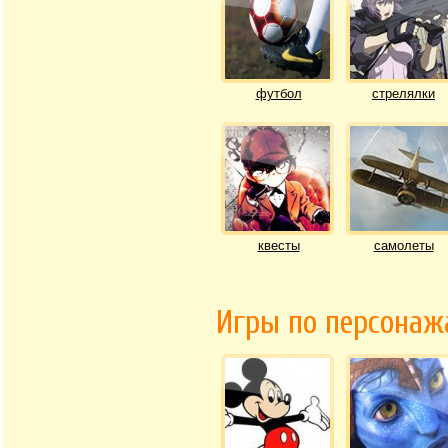
футбол
стрелялки
квесты
самолеты
Игры по персона