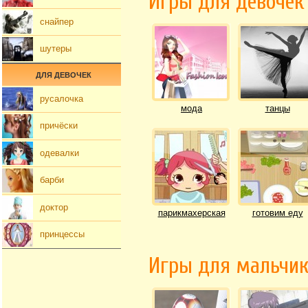
Игры для девочек
снайпер
шутеры
ДЛЯ ДЕВОЧЕК
русалочка
мода
танцы
причёски
одевалки
барби
доктор
парикмахерская
готовим еду
принцессы
Игры для мальчи