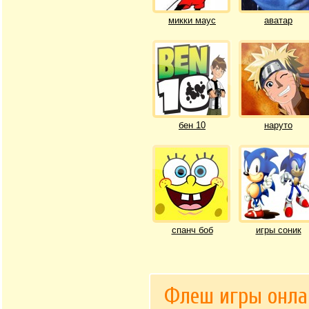
микки маус
аватар
бен 10
наруто
спанч боб
игры соник
Флеш игры онла