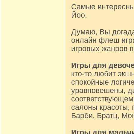
Самые интересные
Йоо.
Думаю, Вы догад
онлайн флеш игр
игровых жанров 
Игры для девоч
кто-то любит экшн
спокойные логиче
уравновешены, ди
соответствующем 
салоны красоты, 
Барби, Братц, Мон
Игры для мальч