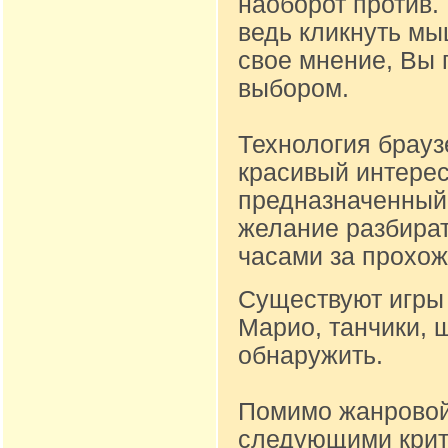
наоборот против.
ведь кликнуть м
свое мнение, Вы 
выбором.
Технология брауз
красивый интере
предназначенный д
желание разбират
часами за прохож
Существуют игры 
Марио, танчики, 
обнаружить.
Помимо жанровой
следующими крите