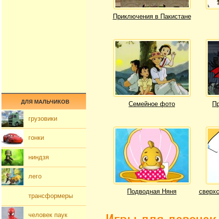
Приключения в Пакистане
ДЛЯ МАЛЬЧИКОВ
Семейное фото
Пр
грузовики
гонки
ниндзя
лего
Подводная Няня
сверхс
трансформеры
человек паук