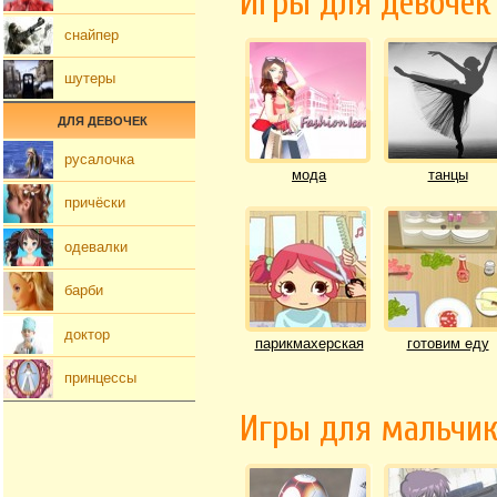
Игры для девочек
снайпер
шутеры
ДЛЯ ДЕВОЧЕК
русалочка
мода
танцы
причёски
одевалки
барби
доктор
парикмахерская
готовим еду
принцессы
Игры для мальчи