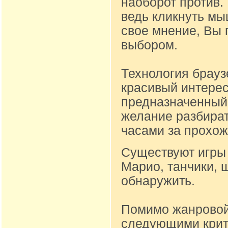
наоборот против.
ведь кликнуть м
свое мнение, Вы 
выбором.
Технология брауз
красивый интере
предназначенный д
желание разбират
часами за прохож
Существуют игры 
Марио, танчики, 
обнаружить.
Помимо жанровой
следующими крите