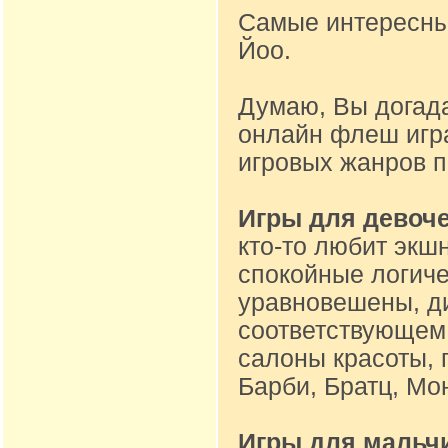
Самые интересные
Йоо.
Думаю, Вы догад
онлайн флеш игр
игровых жанров 
Игры для девоч
кто-то любит экшн
спокойные логиче
уравновешены, ди
соответствующем 
салоны красоты, 
Барби, Братц, Мон
Игры для мальч