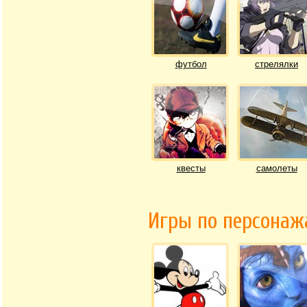
футбол
стрелялки
квесты
самолеты
Игры по персона