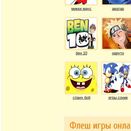
микки маус
аватар
бен 10
наруто
спанч боб
игры соник
Флеш игры онла