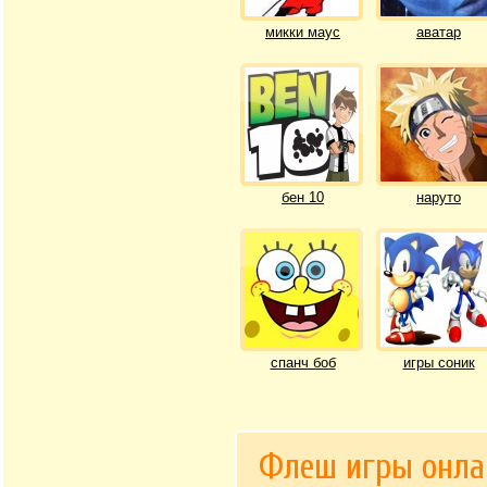
микки маус
аватар
бен 10
наруто
спанч боб
игры соник
Флеш игры онла