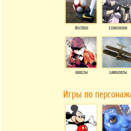
футбол
стрелялки
квесты
самолеты
Игры по персона