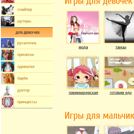
Игры для девочек
снайпер
шутеры
ДЛЯ ДЕВОЧЕК
русалочка
мода
танцы
причёски
одевалки
барби
доктор
парикмахерская
готовим еду
принцессы
Игры для мальчи