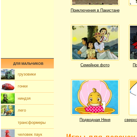
Приключения в Пакистане
ДЛЯ МАЛЬЧИКОВ
Семейное фото
Пр
грузовики
гонки
ниндзя
лего
Подводная Няня
сверхс
трансформеры
человек паук