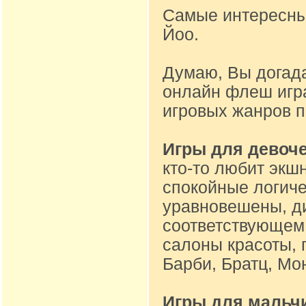
Самые интересные
Йоо.
Думаю, Вы догад
онлайн флеш игр
игровых жанров 
Игры для девоч
кто-то любит экшн
спокойные логиче
уравновешены, ди
соответствующем 
салоны красоты, 
Барби, Братц, Мон
Игры для мальч