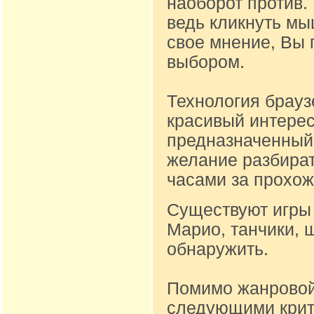
наоборот против.
ведь кликнуть м
свое мнение, Вы 
выбором.
Технология брауз
красивый интере
предназначенный д
желание разбират
часами за прохож
Существуют игры 
Марио, танчики, 
обнаружить.
Помимо жанровой
следующими крите