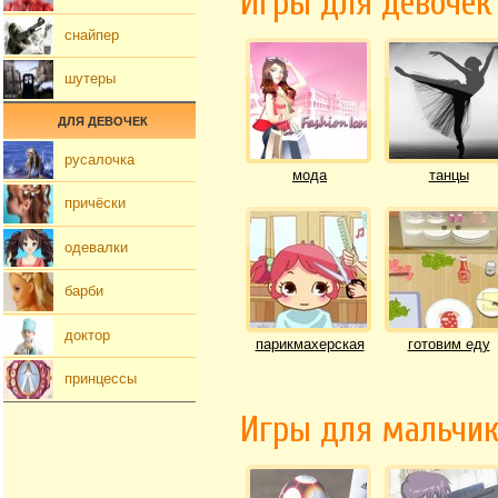
Игры для девочек
снайпер
шутеры
ДЛЯ ДЕВОЧЕК
русалочка
мода
танцы
причёски
одевалки
барби
доктор
парикмахерская
готовим еду
принцессы
Игры для мальчи