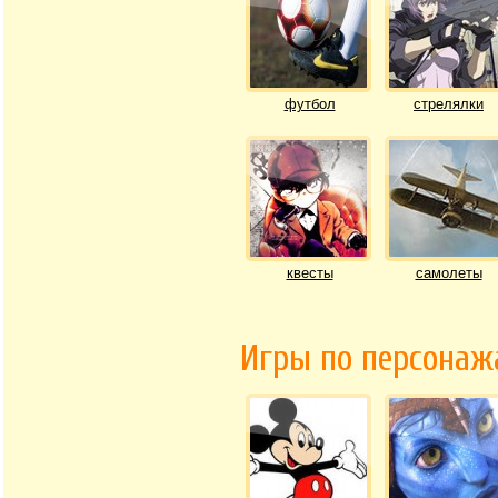
футбол
стрелялки
квесты
самолеты
Игры по персона