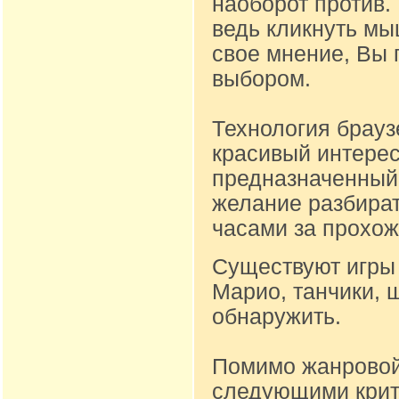
наоборот против.
ведь кликнуть м
свое мнение, Вы 
выбором.
Технология брауз
красивый интере
предназначенный д
желание разбират
часами за прохож
Существуют игры 
Марио, танчики, 
обнаружить.
Помимо жанровой
следующими крите