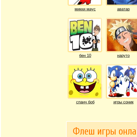
микки маус
аватар
бен 10
наруто
спанч боб
игры соник
Флеш игры онла