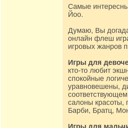
Самые интересные
Йоо.
Думаю, Вы догад
онлайн флеш игр
игровых жанров 
Игры для девоч
кто-то любит экшн
спокойные логиче
уравновешены, ди
соответствующем 
салоны красоты, 
Барби, Братц, Мон
Игры для мальч