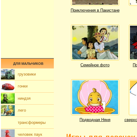
Приключения в Пакистане
ДЛЯ МАЛЬЧИКОВ
Семейное фото
Пр
грузовики
гонки
ниндзя
лего
Подводная Няня
сверхс
трансформеры
человек паук