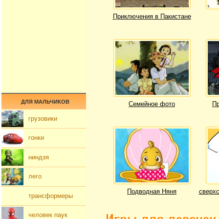
Приключения в Пакистане
ДЛЯ МАЛЬЧИКОВ
Семейное фото
Пр
грузовики
гонки
ниндзя
лего
Подводная Няня
сверхс
трансформеры
человек паук