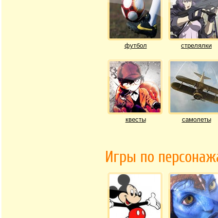
футбол
стрелялки
квесты
самолеты
Игры по персона