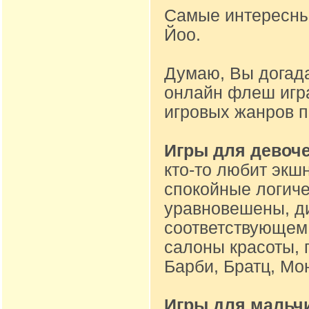
Самые интересные
Йоо.
Думаю, Вы догад
онлайн флеш игр
игровых жанров 
Игры для девоч
кто-то любит экшн
спокойные логиче
уравновешены, ди
соответствующем 
салоны красоты, 
Барби, Братц, Мон
Игры для мальч