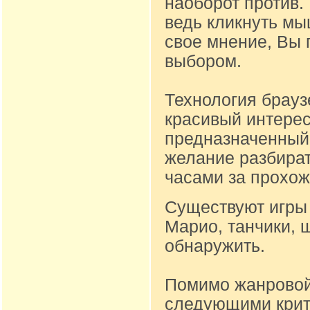
наоборот против.
ведь кликнуть м
свое мнение, Вы 
выбором.
Технология брауз
красивый интере
предназначенный д
желание разбират
часами за прохож
Существуют игры 
Марио, танчики, 
обнаружить.
Помимо жанровой
следующими крите