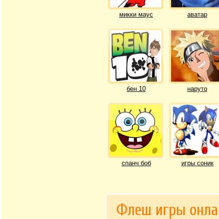
микки маус
аватар
бен 10
наруто
спанч боб
игры соник
Флеш игры онла