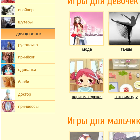
Игры для девочек
снайпер
шутеры
ДЛЯ ДЕВОЧЕК
русалочка
мода
танцы
причёски
одевалки
барби
доктор
парикмахерская
готовим еду
принцессы
Игры для мальчи