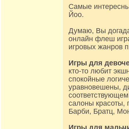
Самые интересные
Йоо.
Думаю, Вы догад
онлайн флеш игр
игровых жанров 
Игры для девоч
кто-то любит экшн
спокойные логиче
уравновешены, ди
соответствующем 
салоны красоты, 
Барби, Братц, Мон
Игры для мальч