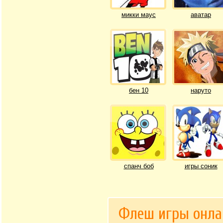
микки маус
аватар
бен 10
наруто
спанч боб
игры соник
Флеш игры онла