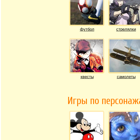
футбол
стрелялки
квесты
самолеты
Игры по персона