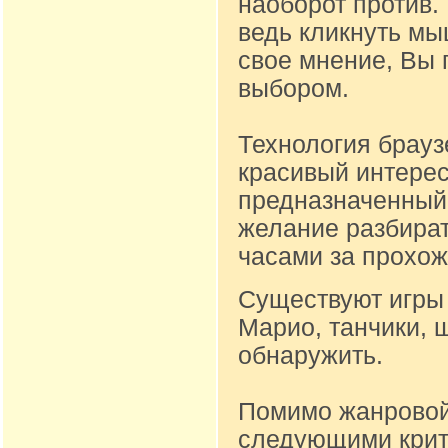
наоборот против.
ведь кликнуть м
свое мнение, Вы 
выбором.
Технология брауз
красивый интере
предназначенный д
желание разбират
часами за прохож
Существуют игры 
Марио, танчики, 
обнаружить.
Помимо жанровой
следующими крите