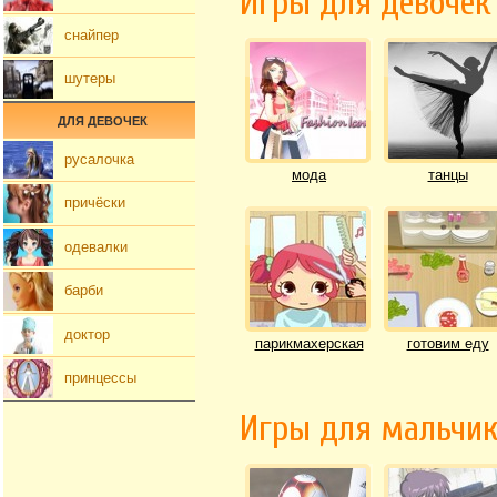
Игры для девочек
снайпер
шутеры
ДЛЯ ДЕВОЧЕК
русалочка
мода
танцы
причёски
одевалки
барби
доктор
парикмахерская
готовим еду
принцессы
Игры для мальчи