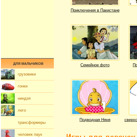
Приключения в Пакистане
ДЛЯ МАЛЬЧИКОВ
Семейное фото
Пр
грузовики
гонки
ниндзя
лего
Подводная Няня
сверхс
трансформеры
человек паук