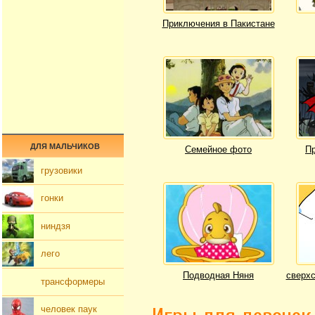
Приключения в Пакистане
ДЛЯ МАЛЬЧИКОВ
Семейное фото
Пр
грузовики
гонки
ниндзя
лего
Подводная Няня
сверхс
трансформеры
человек паук