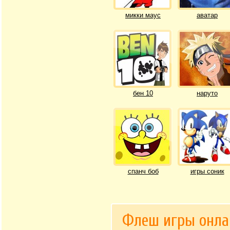
микки маус
аватар
бен 10
наруто
спанч боб
игры соник
Флеш игры онла