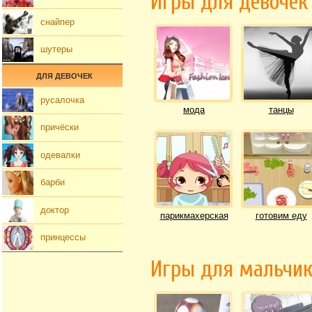
Игры для девочек
снайпер
шутеры
ДЛЯ ДЕВОЧЕК
русалочка
мода
танцы
причёски
одевалки
барби
доктор
парикмахерская
готовим еду
принцессы
Игры для мальчи