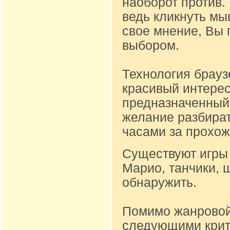
наоборот против.
ведь кликнуть м
свое мнение, Вы 
выбором.
Технология брауз
красивый интере
предназначенный д
желание разбират
часами за прохож
Существуют игры 
Марио, танчики, 
обнаружить.
Помимо жанровой
следующими крите