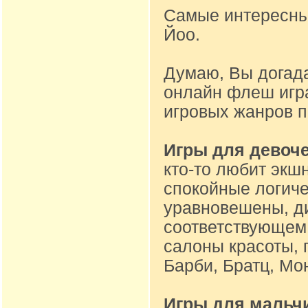
Самые интересные
Йоо.
Думаю, Вы догад
онлайн флеш игр
игровых жанров 
Игры для девоч
кто-то любит экшн
спокойные логиче
уравновешены, ди
соответствующем 
салоны красоты, 
Барби, Братц, Мон
Игры для мальч