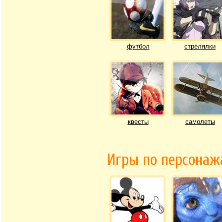
футбол
стрелялки
квесты
самолеты
Игры по персона