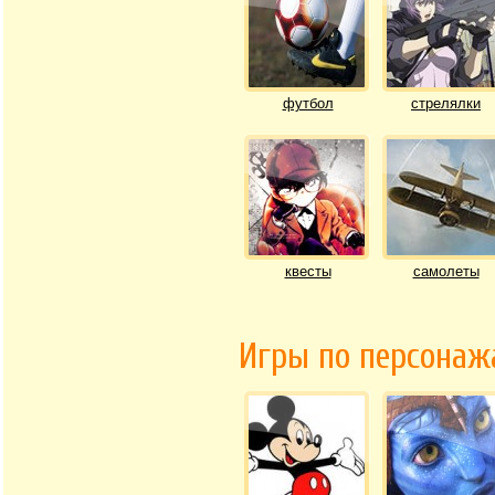
футбол
стрелялки
квесты
самолеты
Игры по персона