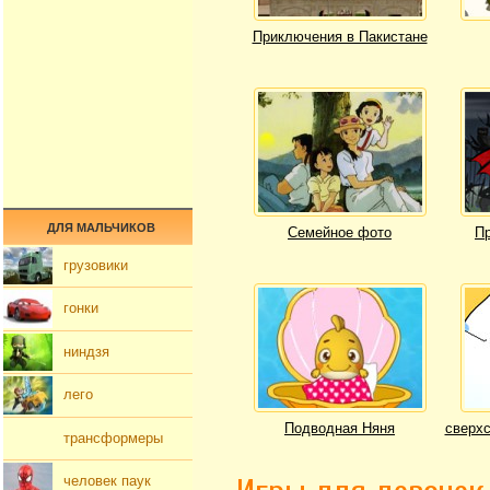
Приключения в Пакистане
ДЛЯ МАЛЬЧИКОВ
Семейное фото
Пр
грузовики
гонки
ниндзя
лего
Подводная Няня
сверхс
трансформеры
человек паук