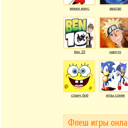
микки маус
аватар
бен 10
наруто
спанч боб
игры соник
Флеш игры онла