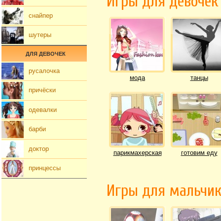
Игры для девочек
снайпер
шутеры
ДЛЯ ДЕВОЧЕК
русалочка
мода
танцы
причёски
одевалки
барби
доктор
парикмахерская
готовим еду
принцессы
Игры для мальчи