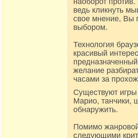
наоборот против.
ведь кликнуть м
свое мнение, Вы 
выбором.
Технология брауз
красивый интере
предназначенный д
желание разбират
часами за прохож
Существуют игры 
Марио, танчики, 
обнаружить.
Помимо жанровой
следующими крите