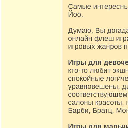
Самые интересные
Йоо.
Думаю, Вы догад
онлайн флеш игр
игровых жанров 
Игры для девоч
кто-то любит экшн
спокойные логиче
уравновешены, ди
соответствующем 
салоны красоты, 
Барби, Братц, Мон
Игры для мальч