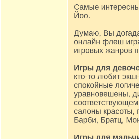
Самые интересные
Йоо.
Думаю, Вы догад
онлайн флеш игр
игровых жанров 
Игры для девоч
кто-то любит экшн
спокойные логиче
уравновешены, ди
соответствующем 
салоны красоты, 
Барби, Братц, Мон
Игры для мальч