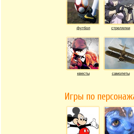
футбол
стрелялки
квесты
самолеты
Игры по персона