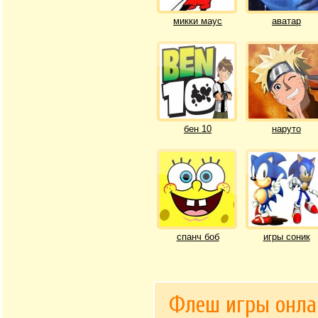
микки маус
аватар
бен 10
наруто
спанч боб
игры соник
Флеш игры онла