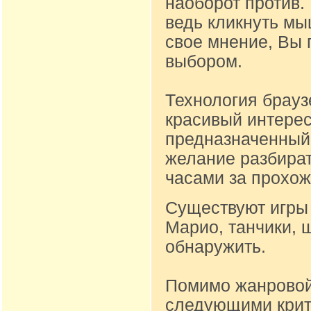
наоборот против.
ведь кликнуть м
свое мнение, Вы 
выбором.
Технология брауз
красивый интере
предназначенный д
желание разбират
часами за прохож
Существуют игры 
Марио, танчики, 
обнаружить.
Помимо жанровой
следующими крите