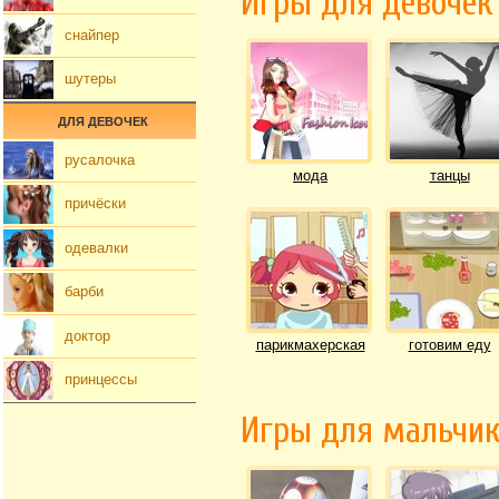
Игры для девочек
снайпер
шутеры
ДЛЯ ДЕВОЧЕК
русалочка
мода
танцы
причёски
одевалки
барби
доктор
парикмахерская
готовим еду
принцессы
Игры для мальчи