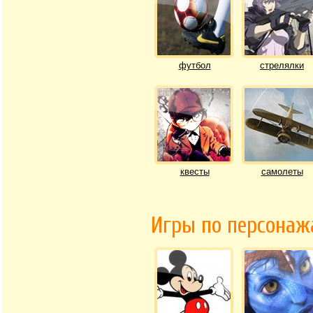
футбол
стрелялки
квесты
самолеты
Игры по персона