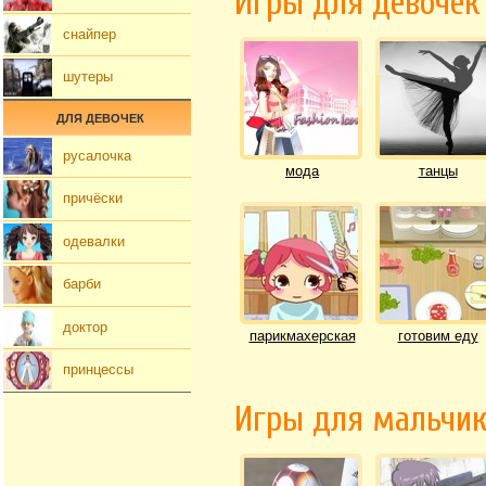
Игры для девочек
снайпер
шутеры
ДЛЯ ДЕВОЧЕК
русалочка
мода
танцы
причёски
одевалки
барби
доктор
парикмахерская
готовим еду
принцессы
Игры для мальчи