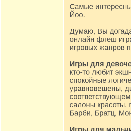
Самые интересные
Йоо.
Думаю, Вы догад
онлайн флеш игр
игровых жанров 
Игры для девоч
кто-то любит экшн
спокойные логиче
уравновешены, ди
соответствующем 
салоны красоты, 
Барби, Братц, Мон
Игры для мальч