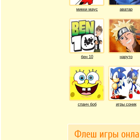
микки маус
аватар
бен 10
наруто
спанч боб
игры соник
Флеш игры онла