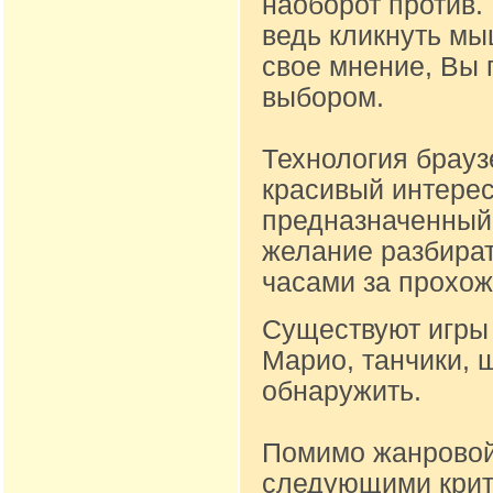
наоборот против.
ведь кликнуть м
свое мнение, Вы 
выбором.
Технология брауз
красивый интере
предназначенный д
желание разбират
часами за прохож
Существуют игры 
Марио, танчики, 
обнаружить.
Помимо жанровой
следующими крите