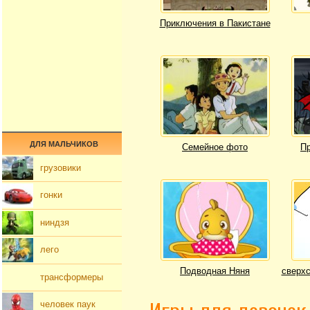
Приключения в Пакистане
ДЛЯ МАЛЬЧИКОВ
Семейное фото
Пр
грузовики
гонки
ниндзя
лего
Подводная Няня
сверхс
трансформеры
человек паук