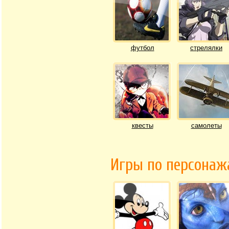
футбол
стрелялки
квесты
самолеты
Игры по персона