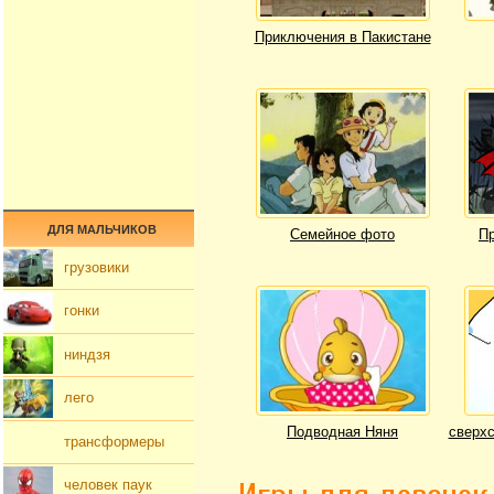
Приключения в Пакистане
ДЛЯ МАЛЬЧИКОВ
Семейное фото
Пр
грузовики
гонки
ниндзя
лего
Подводная Няня
сверхс
трансформеры
человек паук