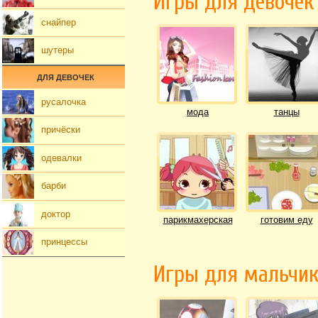
Игры для девочек
снайпер
шутеры
ДЛЯ ДЕВОЧЕК
русалочка
мода
танцы
причёски
одевалки
барби
доктор
парикмахерская
готовим еду
принцессы
Игры для мальчи