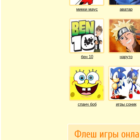
микки маус
аватар
бен 10
наруто
спанч боб
игры соник
Флеш игры онла