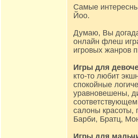
Самые интересные
Йоо.
Думаю, Вы догад
онлайн флеш игр
игровых жанров 
Игры для девоч
кто-то любит экшн
спокойные логиче
уравновешены, ди
соответствующем 
салоны красоты, 
Барби, Братц, Мон
Игры для мальч