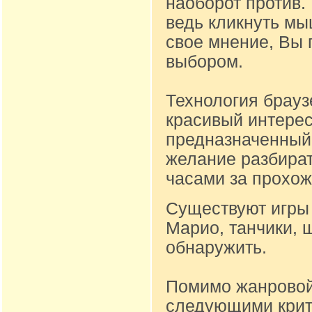
наоборот против.
ведь кликнуть м
свое мнение, Вы 
выбором.
Технология брауз
красивый интере
предназначенный д
желание разбират
часами за прохож
Существуют игры 
Марио, танчики, 
обнаружить.
Помимо жанровой
следующими крите