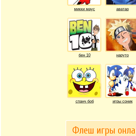
микки маус
аватар
бен 10
наруто
спанч боб
игры соник
Флеш игры онла