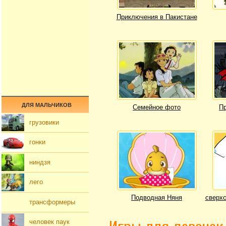
Приключения в Пакистане
ДЛЯ МАЛЬЧИКОВ
Семейное фото
Пр
грузовики
гонки
ниндзя
лего
Подводная Няня
сверхс
трансформеры
человек паук