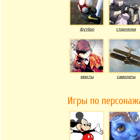
футбол
стрелялки
квесты
самолеты
Игры по персона