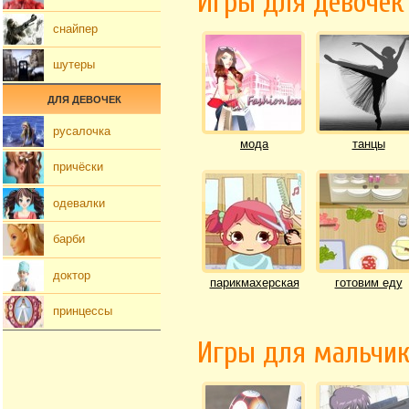
Игры для девочек
снайпер
шутеры
ДЛЯ ДЕВОЧЕК
русалочка
мода
танцы
причёски
одевалки
барби
доктор
парикмахерская
готовим еду
принцессы
Игры для мальчи