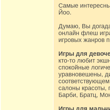
Самые интересные
Йоо.
Думаю, Вы догад
онлайн флеш игр
игровых жанров 
Игры для девоч
кто-то любит экшн
спокойные логиче
уравновешены, ди
соответствующем 
салоны красоты, 
Барби, Братц, Мон
Игры для мальч