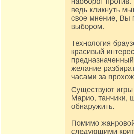
наоборот против.
ведь кликнуть м
свое мнение, Вы 
выбором.
Технология брауз
красивый интере
предназначенный д
желание разбират
часами за прохож
Существуют игры 
Марио, танчики, 
обнаружить.
Помимо жанровой
следующими крите