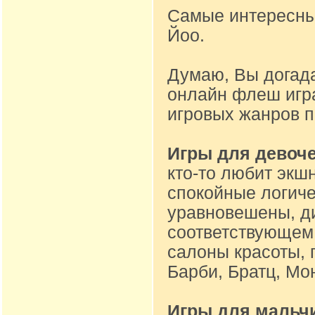
Самые интересные
Йоо.
Думаю, Вы догад
онлайн флеш игр
игровых жанров 
Игры для девоч
кто-то любит экшн
спокойные логиче
уравновешены, ди
соответствующем 
салоны красоты, 
Барби, Братц, Мон
Игры для мальч