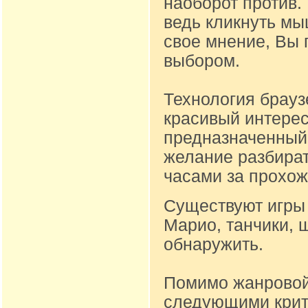
наоборот против.
ведь кликнуть м
свое мнение, Вы 
выбором.
Технология брауз
красивый интере
предназначенный д
желание разбират
часами за прохож
Существуют игры 
Марио, танчики, 
обнаружить.
Помимо жанровой
следующими крите