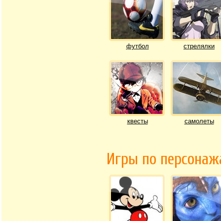
футбол
стрелялки
квесты
самолеты
Игры по персона