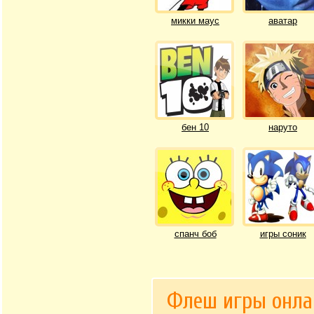
микки маус
аватар
бен 10
наруто
спанч боб
игры соник
Флеш игры онла