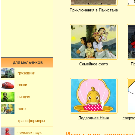
Приключения в Пакистане
ДЛЯ МАЛЬЧИКОВ
Семейное фото
Пр
грузовики
гонки
ниндзя
лего
Подводная Няня
сверхс
трансформеры
человек паук