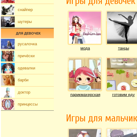
Игры для девочек
снайпер
шутеры
ДЛЯ ДЕВОЧЕК
русалочка
мода
танцы
причёски
одевалки
барби
доктор
парикмахерская
готовим еду
принцессы
Игры для мальчи