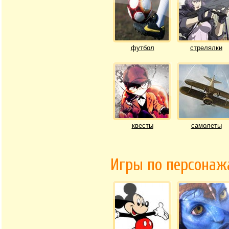
футбол
стрелялки
квесты
самолеты
Игры по персона