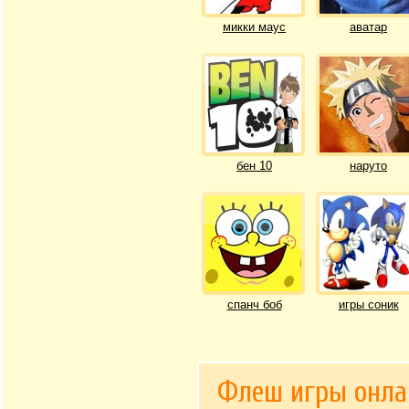
микки маус
аватар
бен 10
наруто
спанч боб
игры соник
Флеш игры онла