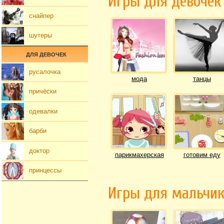
Игры для девочек
снайпер
шутеры
ДЛЯ ДЕВОЧЕК
русалочка
мода
танцы
причёски
одевалки
барби
доктор
парикмахерская
готовим еду
принцессы
Игры для мальчи