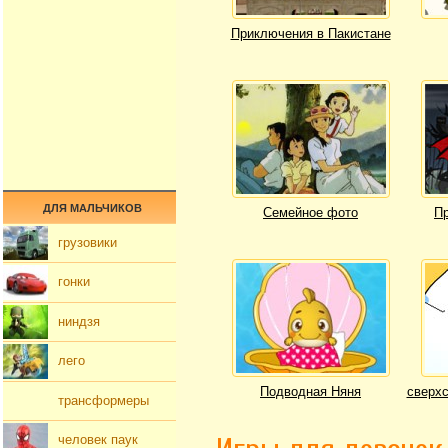
Приключения в Пакистане
ДЛЯ МАЛЬЧИКОВ
Семейное фото
Пр
грузовики
гонки
ниндзя
лего
Подводная Няня
сверхс
трансформеры
человек паук