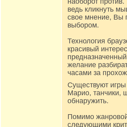
наоборот против.
ведь кликнуть м
свое мнение, Вы 
выбором.
Технология брауз
красивый интере
предназначенный д
желание разбират
часами за прохож
Существуют игры 
Марио, танчики, 
обнаружить.
Помимо жанровой
следующими крите