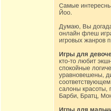
Самые интересные
Йоо.
Думаю, Вы догад
онлайн флеш игр
игровых жанров 
Игры для девоч
кто-то любит экшн
спокойные логиче
уравновешены, ди
соответствующем 
салоны красоты, 
Барби, Братц, Мон
Игры для мальч