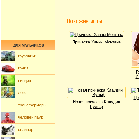
Похожие игры:
Прическа Ханны Монтана
ДЛЯ МАЛЬЧИКОВ
грузовики
гонки
Г
И
ниндзя
лего
Пр
Новая прическа Клаудин
трансформеры
Вульф
человек паук
снайпер