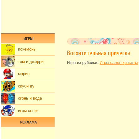
ИГРЫ
покемоны
Восхитительная прическа
том и джерри
Игра из рубрики:
Игры салон красоты
марио
скуби ду
огонь и вода
игры соник
РЕКЛАМА