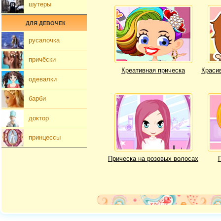
шутеры
ДЛЯ ДЕВОЧЕК
русалочка
причёски
Креативная прическа
Краси
одевалки
барби
доктор
принцессы
Прическа на розовых волосах