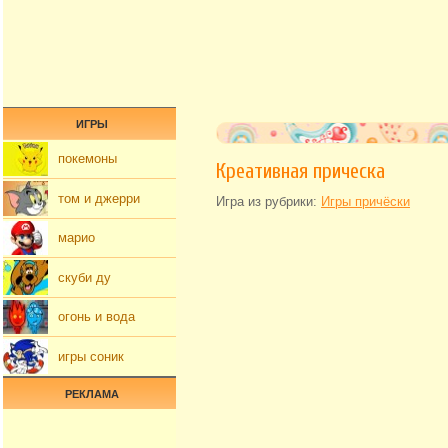
ИГРЫ
покемоны
Креативная прическа
том и джерри
Игра из рубрики:
Игры причёски
марио
скуби ду
огонь и вода
игры соник
РЕКЛАМА