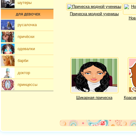
шутеры
Прическа модной ученицы
ДЛЯ ДЕВОЧЕК
Нов
русалочка
причёски
одевалки
барби
доктор
принцессы
Шикарная прическа
Краси