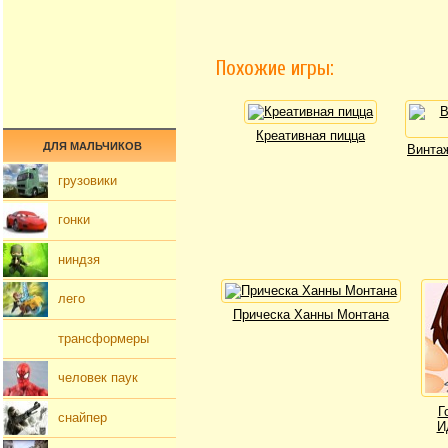
Похожие игры:
Креативная пицца
ДЛЯ МАЛЬЧИКОВ
Винта
грузовики
гонки
ниндзя
лего
Прическа Ханны Монтана
трансформеры
человек паук
Г
снайпер
И