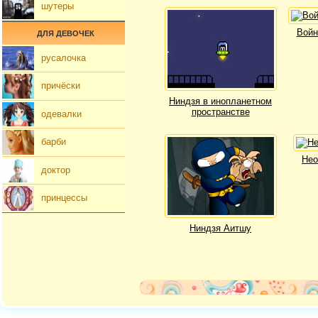
шутеры
Войн
ДЛЯ ДЕВОЧЕК
русалочка
причёски
Ниндзя в инопланетном
пространстве
одевалки
барби
Нео
доктор
принцессы
Ниндзя Аитшу