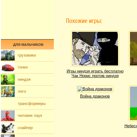
Похожие игры:
ДЛЯ МАЛЬЧИКОВ
грузовики
гонки
Игры ниндзя играть бесплатно
Чак Норис против ниндзя
ниндзя
лего
Война драконов
трансформеры
человек паук
Небесн
снайпер