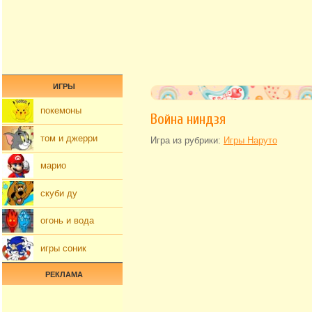
ИГРЫ
покемоны
Война ниндзя
том и джерри
Игра из рубрики:
Игры Наруто
марио
скуби ду
огонь и вода
игры соник
РЕКЛАМА