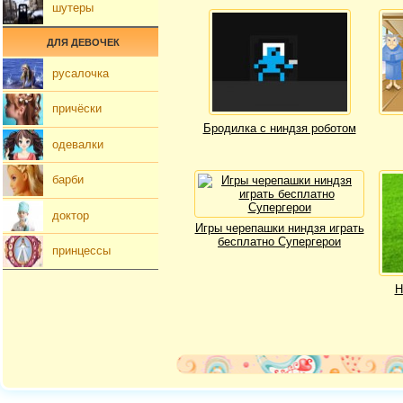
шутеры
ДЛЯ ДЕВОЧЕК
русалочка
причёски
Бродилка с ниндзя роботом
одевалки
барби
доктор
Игры черепашки ниндзя играть
бесплатно Супергерои
принцессы
Н