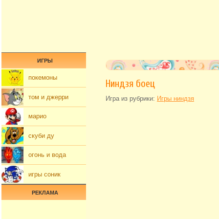
ИГРЫ
покемоны
Ниндзя боец
том и джерри
Игра из рубрики:
Игры ниндзя
марио
скуби ду
огонь и вода
игры соник
РЕКЛАМА