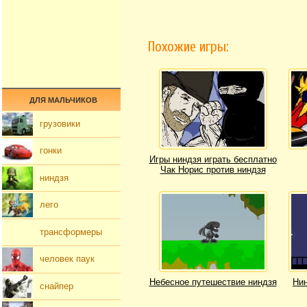
Похожие игры:
ДЛЯ МАЛЬЧИКОВ
грузовики
гонки
Игры ниндзя играть бесплатно
Чак Норис против ниндзя
ниндзя
лего
трансформеры
человек паук
Небесное путешествие ниндзя
Нин
снайпер