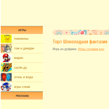
ИГРЫ
покемоны
Торт Шоколадная фантазия
том и джерри
Игра из рубрики:
Игры готовим еду
марио
скуби ду
огонь и вода
игры соник
РЕКЛАМА