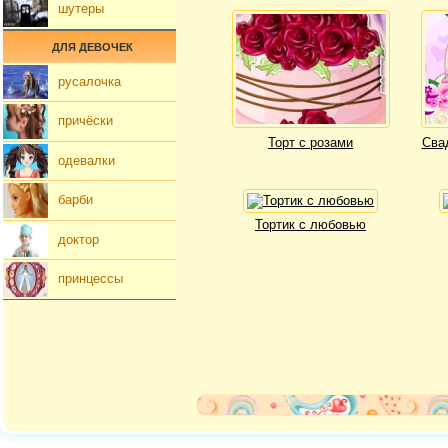
шутеры
ДЛЯ ДЕВОЧЕК
русалочка
причёски
Торт с розами
Сва
одевалки
барби
Тортик с любовью
доктор
принцессы