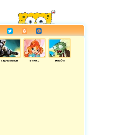
стрелялки
винкс
зомби