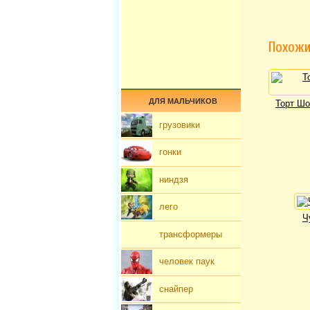
Похожи
ДЛЯ МАЛЬЧИКОВ
Торт Шо
грузовики
гонки
ниндзя
лего
Ч
трансформеры
человек паук
снайпер