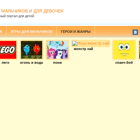
 МАЛЬЧИКОВ И ДЛЯ ДЕВОЧЕК
ный портал для детей
К
ИГРЫ ДЛЯ МАЛЬЧИКОВ
ГЕРОИ И ЖАНРЫ
монстр хай
лего
огонь и вода
пони
спанч боб