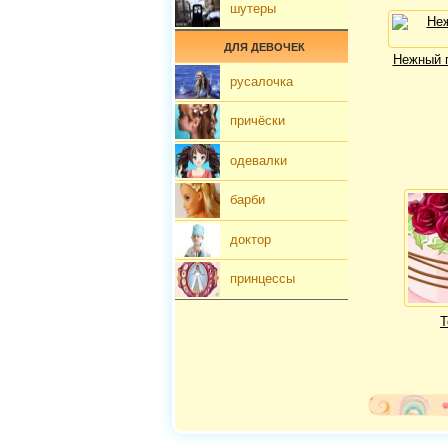
шутеры
ДЛЯ ДЕВОЧЕК
Нежный 
русалочка
причёски
одевалки
барби
доктор
принцессы
Т