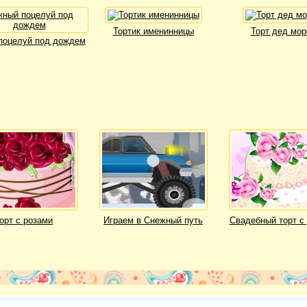
Тортик именинницы
Торт дед мор
поцелуй под дождем
орт с розами
Играем в Снежный путь
Свадебный торт с