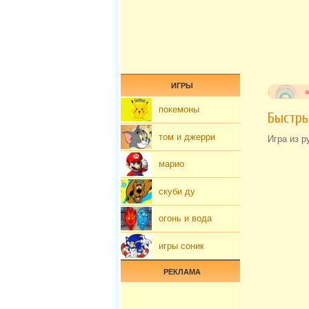
ИГРЫ
покемоны
Быстры
том и джерри
Игра из р
марио
скуби ду
огонь и вода
игры соник
РЕКЛАМА