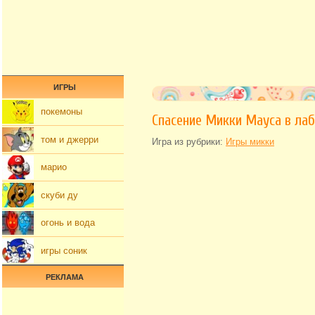
ИГРЫ
покемоны
Спасение Микки Мауса в ла
том и джерри
Игра из рубрики:
Игры микки
марио
скуби ду
огонь и вода
игры соник
РЕКЛАМА