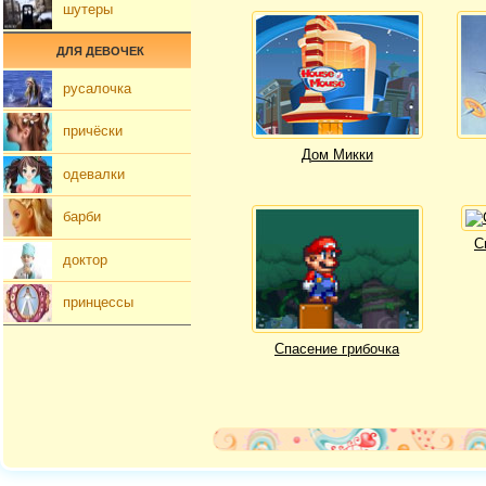
шутеры
ДЛЯ ДЕВОЧЕК
русалочка
причёски
Дом Микки
одевалки
барби
С
доктор
принцессы
Спасение грибочка