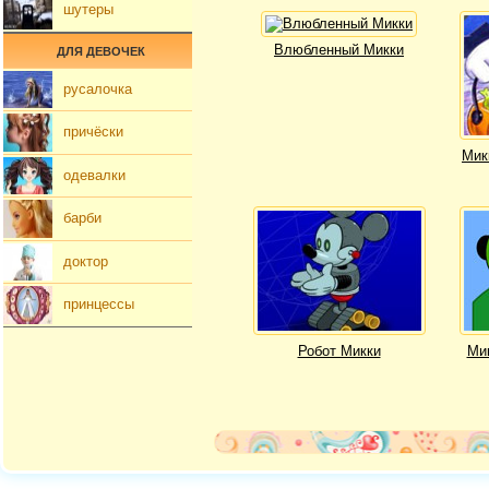
шутеры
Влюбленный Микки
ДЛЯ ДЕВОЧЕК
русалочка
причёски
Мик
одевалки
барби
доктор
принцессы
Робот Микки
Ми