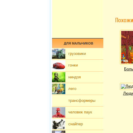
Похожи
ДЛЯ МАЛЬЧИКОВ
грузовики
гонки
Боль
ниндзя
лего
Люди
трансформеры
человек паук
снайпер