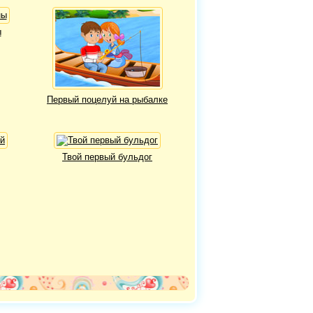
ы
Первый поцелуй на рыбалке
Твой первый бульдог