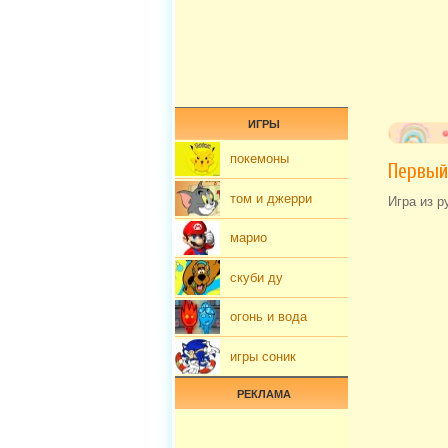
ИГРЫ
покемоны
Первый
том и джерри
Игра из р
марио
скуби ду
огонь и вода
игры соник
РЕКЛАМА