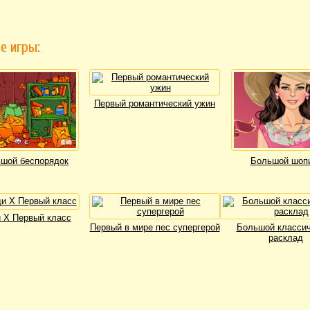
е игры:
Первый романтический ужин
шой беспорядок
Большой шоп
 Х Первый класс
Первый в мире пес супергерой
Большой классич
расклад