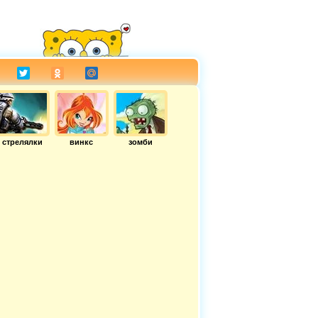
стрелялки
винкс
зомби