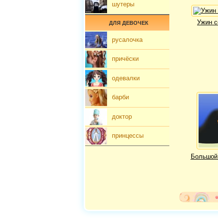
шутеры
Ужин с
ДЛЯ ДЕВОЧЕК
русалочка
причёски
одевалки
барби
доктор
принцессы
Большой