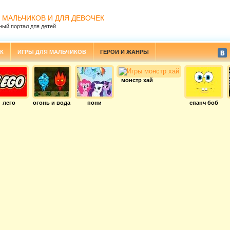
 МАЛЬЧИКОВ И ДЛЯ ДЕВОЧЕК
ный портал для детей
К
ИГРЫ ДЛЯ МАЛЬЧИКОВ
ГЕРОИ И ЖАНРЫ
монстр хай
лего
огонь и вода
пони
спанч боб