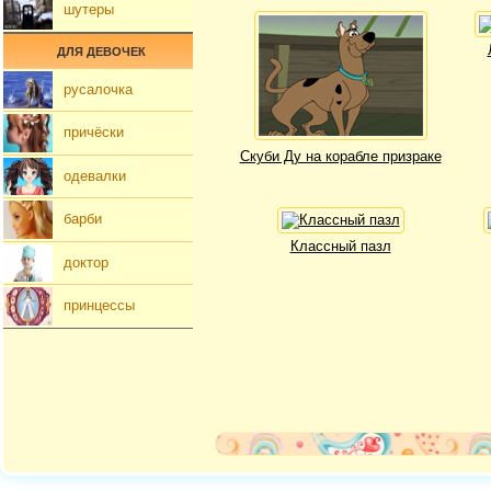
шутеры
ДЛЯ ДЕВОЧЕК
русалочка
причёски
Скуби Ду на корабле призраке
одевалки
барби
Классный пазл
доктор
принцессы