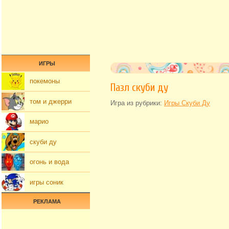
ИГРЫ
покемоны
Пазл скуби ду
том и джерри
Игра из рубрики:
Игры Скуби Ду
марио
скуби ду
огонь и вода
игры соник
РЕКЛАМА