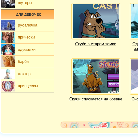
шутеры
ДЛЯ ДЕВОЧЕК
русалочка
причёски
Скуби в старом замке
Од
з
одевалки
барби
доктор
принцессы
Скуби спускается на бревне
Сно