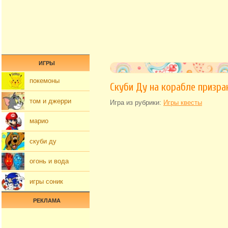
ИГРЫ
покемоны
Скуби Ду на корабле призра
том и джерри
Игра из рубрики:
Игры квесты
марио
скуби ду
огонь и вода
игры соник
РЕКЛАМА