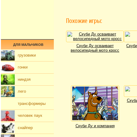
Похожие игры:
ДЛЯ МАЛЬЧИКОВ
Скуби Ду осваивает
Скуби
велосипедный мото кросс
грузовики
гонки
ниндзя
лего
Скуби
трансформеры
человек паук
Скуби Ду и компания
снайпер