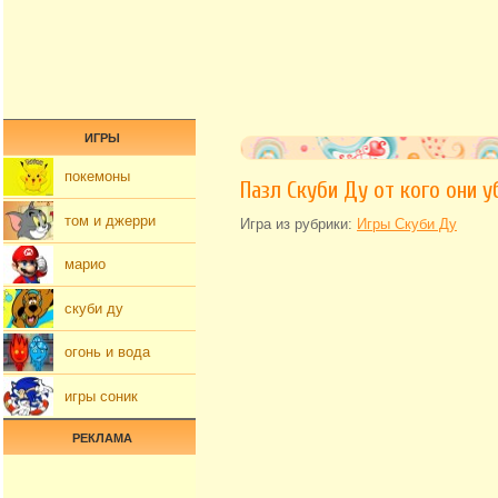
ИГРЫ
покемоны
Пазл Скуби Ду от кого они 
том и джерри
Игра из рубрики:
Игры Скуби Ду
марио
скуби ду
огонь и вода
игры соник
РЕКЛАМА