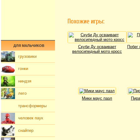
Похожие игры:
ДЛЯ МАЛЬЧИКОВ
Скуби Ду осваивает
Побег 
велосипедный мото кросс
грузовики
гонки
ниндзя
лего
Мики маус пазл
Пира
трансформеры
человек паук
снайпер