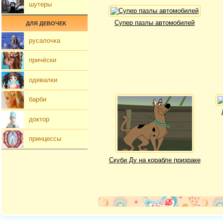
шутеры
Супер пазлы автомобилей
ДЛЯ ДЕВОЧЕК
русалочка
причёски
одевалки
барби
доктор
принцессы
Скуби Ду на корабле призраке