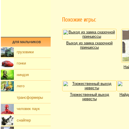
Похожие игры:
ДЛЯ МАЛЬЧИКОВ
Выход из замка сказочной
принцессы
грузовики
гонки
На
ниндзя
лего
Торжественный выход
Найд
трансформеры
невесты
человек паук
снайпер