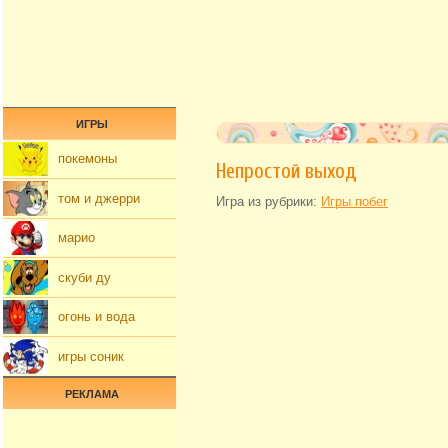
ИГРЫ
покемоны
Непростой выход
том и джерри
Игра из рубрики:
Игры побег
марио
скуби ду
огонь и вода
игры соник
РЕКЛАМА