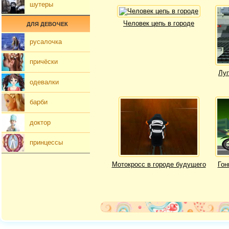
шутеры
Человек цепь в городе
ДЛЯ ДЕВОЧЕК
русалочка
причёски
Луп
одевалки
барби
доктор
принцессы
Мотокросс в городе будущего
Гон