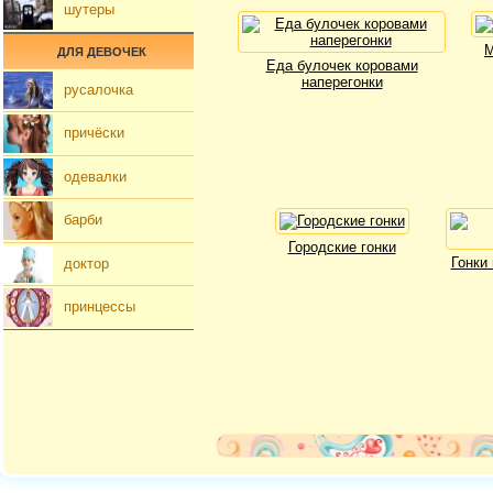
шутеры
М
ДЛЯ ДЕВОЧЕК
Еда булочек коровами
наперегонки
русалочка
причёски
одевалки
барби
Городские гонки
Гонки
доктор
принцессы