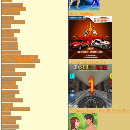
марио
симуляторы
с мотоциклом
мотокросс
Street Fighting
ниндзя
человек паук
ретро
Для детей
дисней
прически
аквариум
красивые
мороженое
игры одевалки мама
алиса в стране чудес
3D Car Racing Deluxe
приготовление еды
питание
про животных
про зоопарк
про фей
одевалки
для детей
детские
санта клаус
сказки
игры sponge bob
3D Street Racer - Hot 3D Street Rac
варка
микки маус
русалка
винни пух