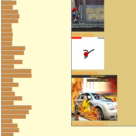
лучники
армия
пистолет
про охоту
убийство
танки
драка
бомба
BMX master
зомби
война
уничтожение
симуляторы
ниндзя
Логические
бизнес
игры в шахматы
Ragdoll Master
крестики-нолики
нарды
лабиринт
ребус
физика
логические
логика
математические
Флеш приколы
про обезьяну
трюки
Crazy Race Arena 2
ржачные
хэллоуин
Ещё...