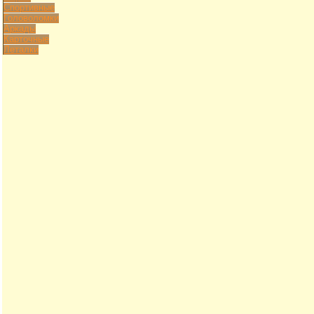
Спортивные
Головоломки
Аркады
Карточные
Леталки