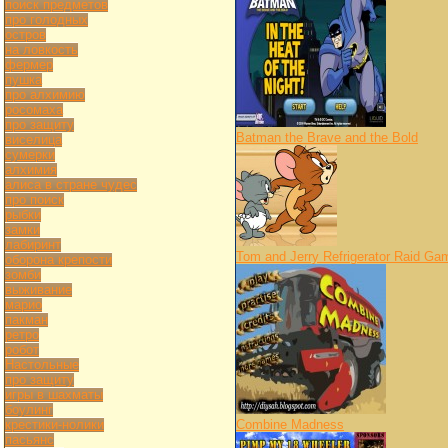
поиск предметов
про голодных
остров
на ловкость
фермер
пушка
про алхимию
росомаха
про защиту
Batman the Brave and the Bold
виселица
сумерки
алхимия
алиса в стране чудес
про поиск
рыбки
замки
лабиринт
Tom and Jerry Refrigerator Raid Ga
оборона крепости
зомби
выживание
марио
пакман
ретро
робот
Настольные
про защиту
игры в шахматы
боулинг
крестики-нолики
Combine Madness
пасьянс