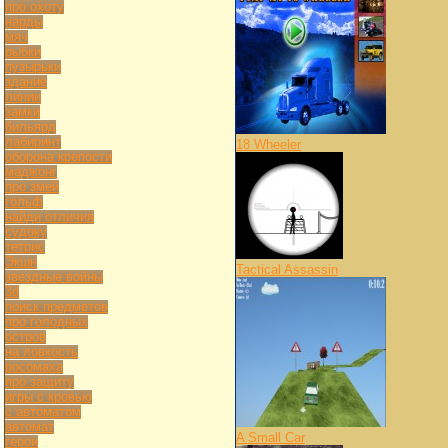
про охоту
нарды
мяч
рыбки
пузырьки
здание
линии
замки
бильярд
лабиринт
18 Wheeler
оборона крепости
маджонг
про змей
гольф
найди отличия
судоку
тетрис
Экшн
Tactical Assassin
звездные войны
3d
поиск предметов
про голодных
остров
на ловкость
росомаха
про защиту
игры с кровью
с автоматом
автомат
A Small Car
герои