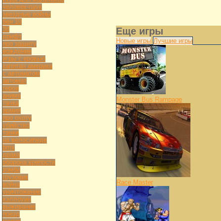
человек-паук
звездные войны
бен 10
3d
Еще игры
дрифт
Новые игры
Лучшие игры
про защиту
вождение
игры с кровью
капитан америка
с автоматом
автомат
герои
аниме
Monster Bus Rampage
тачка
армия
про охоту
убийство
танки
на велосипеде
bmx
драка
оборона крепости
зомби
грузовик
Race Master
война
уничтожение
хэллоуин
выживание
поезд