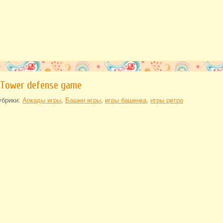
 Tower defense game
убрики:
Аркады игры
,
Башни игры
,
игры башенка
,
игры ретро