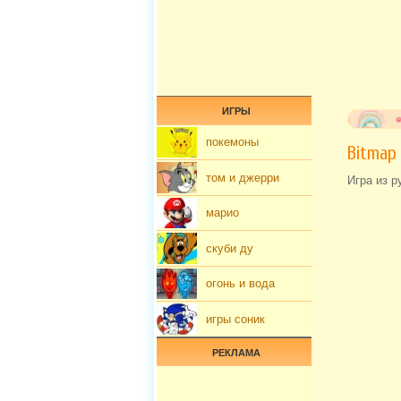
ИГРЫ
покемоны
Bitmap
том и джерри
Игра из р
марио
скуби ду
огонь и вода
игры соник
РЕКЛАМА