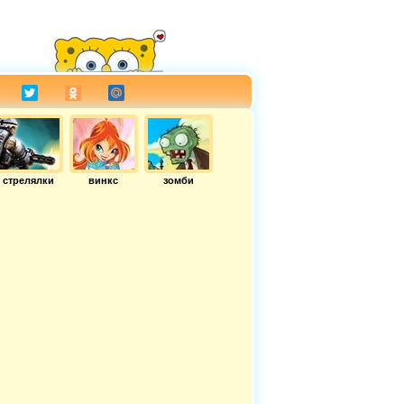
стрелялки
винкс
зомби