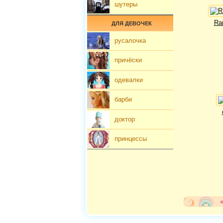
шутеры
Ra
ДЛЯ ДЕВОЧЕК
русалочка
причёски
одевалки
барби
доктор
принцессы