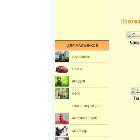
Похожи
Cris
ДЛЯ МАЛЬЧИКОВ
грузовики
гонки
ниндзя
лего
Tur
трансформеры
человек паук
снайпер