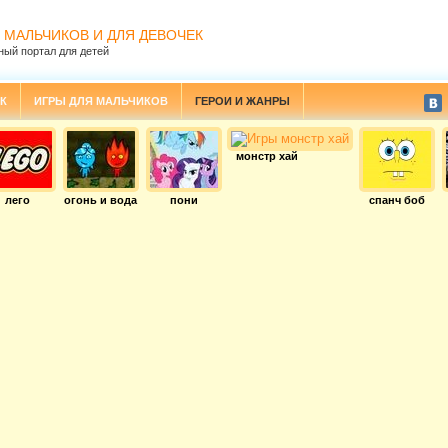
 МАЛЬЧИКОВ И ДЛЯ ДЕВОЧЕК
ный портал для детей
К
ИГРЫ ДЛЯ МАЛЬЧИКОВ
ГЕРОИ И ЖАНРЫ
монстр хай
лего
огонь и вода
пони
спанч боб