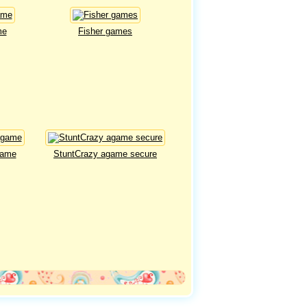
me
Fisher games
game
StuntCrazy agame secure