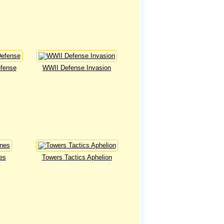
efense
WWII Defense Invasion
es
Towers Tactics Aphelion