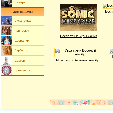
шутеры
Бесп
ДЛЯ ДЕВОЧЕК
русалочка
причёски
Бесплатные игры Соник
одевалки
барби
Игра тачки Веселый автобус
доктор
принцессы