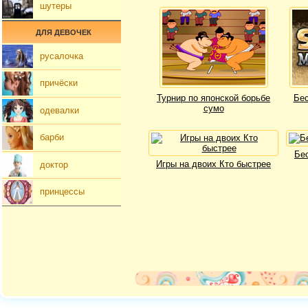
шутеры
ДЛЯ ДЕВОЧЕК
русалочка
причёски
Турнир по японской борьбе
Бес
сумо
одевалки
барби
Бе
Игры на двоих Кто быстрее
доктор
принцессы