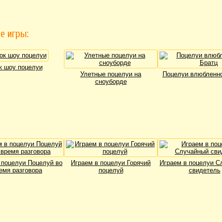
е игры:
к шоу поцелуи
Улетные поцелуи на
Поцелуи влюбленно
сноуборде
 поцелуи Поцелуй во
Играем в поцелуи Горячий
Играем в поцелуи С
емя разговора
поцелуй
свидетель