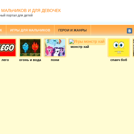
 МАЛЬЧИКОВ И ДЛЯ ДЕВОЧЕК
ный портал для детей
К
ИГРЫ ДЛЯ МАЛЬЧИКОВ
ГЕРОИ И ЖАНРЫ
монстр хай
лего
огонь и вода
пони
спанч боб