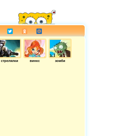
стрелялки
винкс
зомби