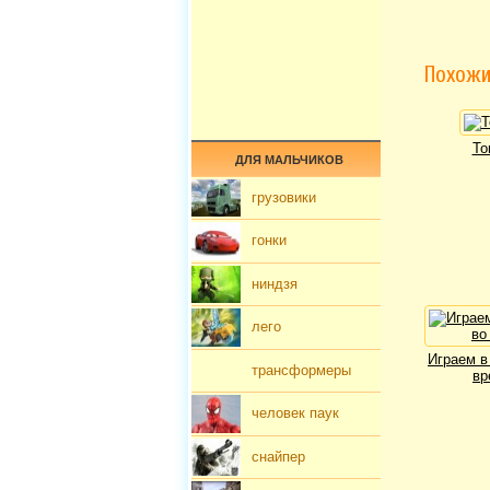
Похожи
То
ДЛЯ МАЛЬЧИКОВ
грузовики
гонки
ниндзя
лего
Играем в
трансформеры
вр
человек паук
снайпер