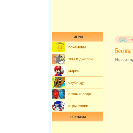
ИГРЫ
покемоны
Беспла
том и джерри
Игра из р
марио
скуби ду
огонь и вода
игры соник
РЕКЛАМА