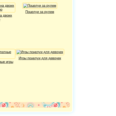
Поцелуи за рулем
а двоих
о
Игры поцелуи для девочек
ные игры