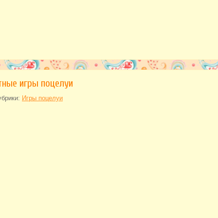
тные игры поцелуи
убрики:
Игры поцелуи