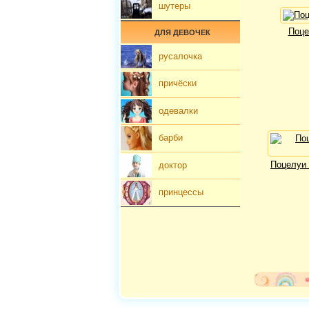
шутеры
Поце
ДЛЯ ДЕВОЧЕК
русалочка
причёски
одевалки
барби
Поцелуи 
доктор
принцессы