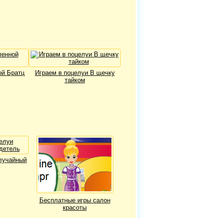
й Братц
Играем в поцелуи В щечку
тайком
лучайный
Бесплатные игры салон
красоты