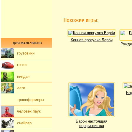
Похожие игры:
Конная прогулка Барби
ДЛЯ МАЛЬЧИКОВ
Рожде
грузовики
гонки
ниндзя
лего
Ба
трансформеры
человек паук
Барби настоящая
снайпер
серфингистка