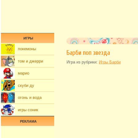
ИГРЫ
покемоны
Барби поп звезда
том и джерри
Игра из рубрики:
Игры Барби
марио
скуби ду
огонь и вода
игры соник
РЕКЛАМА