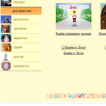
шутеры
ДЛЯ ДЕВОЧЕК
русалочка
причёски
Барби осваивает ролики
Линд
одевалки
барби
Барби и Элли
доктор
принцессы