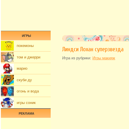
ИГРЫ
покемоны
Линдси Лохан суперзвезда
том и джерри
Игра из рубрики:
Игры макияж
марио
скуби ду
огонь и вода
игры соник
РЕКЛАМА