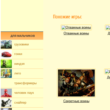
Похожие игры:
Отважные воины
Д
ДЛЯ МАЛЬЧИКОВ
грузовики
гонки
ниндзя
лего
Д
трансформеры
человек паук
Секретные воины
снайпер