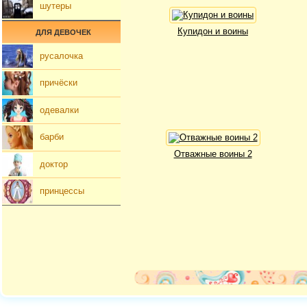
шутеры
Купидон и воины
ДЛЯ ДЕВОЧЕК
русалочка
причёски
одевалки
барби
Отважные воины 2
доктор
принцессы