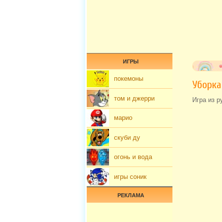
ИГРЫ
покемоны
Уборка
том и джерри
Игра из р
марио
скуби ду
огонь и вода
игры соник
РЕКЛАМА