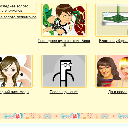
е золото леприконов
Последнее путешествие Бена
Влажная уборка
10
едний писк моды
После крушения
До и после