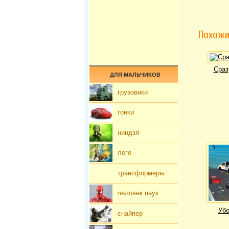
Похожи
Сраз
ДЛЯ МАЛЬЧИКОВ
грузовики
гонки
ниндзя
лего
трансформеры
человек паук
Убо
снайпер