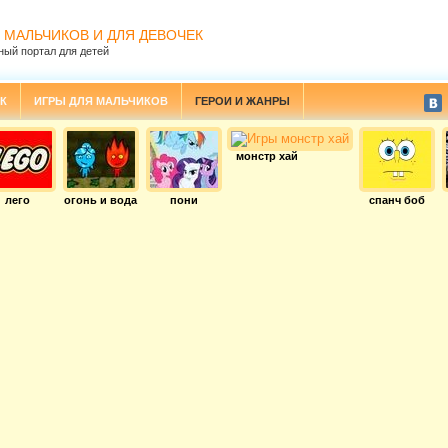
 МАЛЬЧИКОВ И ДЛЯ ДЕВОЧЕК
ный портал для детей
К
ИГРЫ ДЛЯ МАЛЬЧИКОВ
ГЕРОИ И ЖАНРЫ
монстр хай
лего
огонь и вода
пони
спанч боб