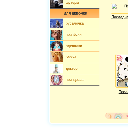
шутеры
ДЛЯ ДЕВОЧЕК
Последне
русалочка
причёски
одевалки
барби
доктор
принцессы
Посл