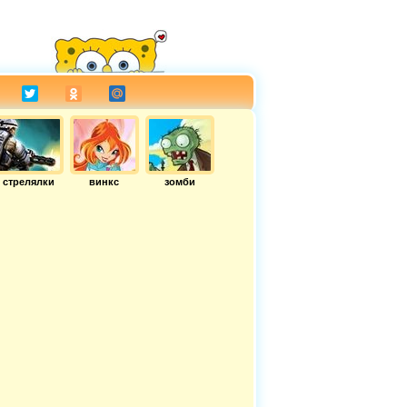
стрелялки
винкс
зомби