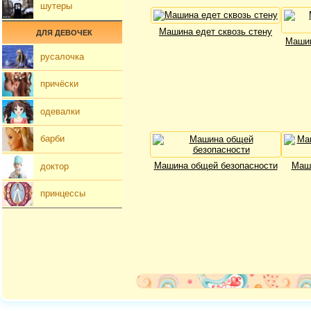
шутеры
Машина едет сквозь стену
ДЛЯ ДЕВОЧЕК
Машин
русалочка
причёски
одевалки
барби
Машина общей безопасности
Маш
доктор
принцессы