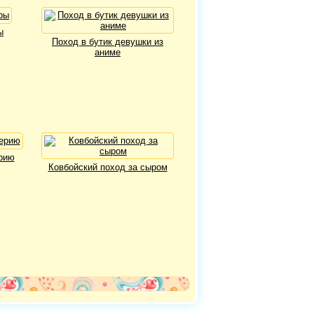
ы
Поход в бутик девушки из
аниме
рию
Ковбойский поход за сыром