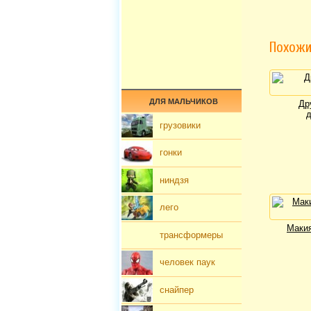
Похожи
ДЛЯ МАЛЬЧИКОВ
Др
грузовики
гонки
ниндзя
лего
Mакия
трансформеры
человек паук
снайпер