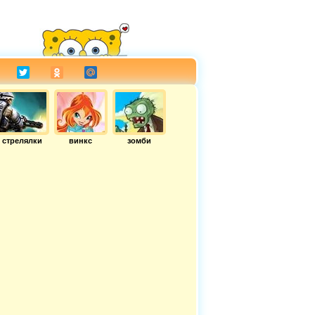
стрелялки
винкс
зомби