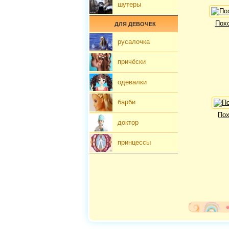
шутеры
Пох
ДЛЯ ДЕВОЧЕК
русалочка
причёски
одевалки
барби
Пох
доктор
принцессы