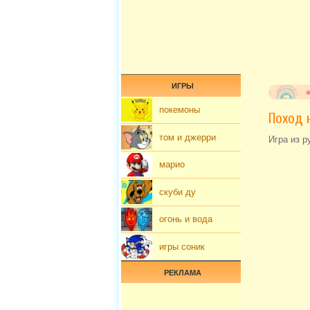
ИГРЫ
покемоны
Поход 
том и джерри
Игра из р
марио
скуби ду
огонь и вода
игры соник
РЕКЛАМА