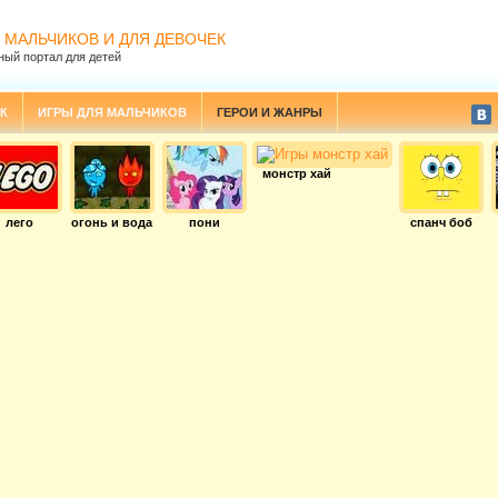
 МАЛЬЧИКОВ И ДЛЯ ДЕВОЧЕК
ный портал для детей
К
ИГРЫ ДЛЯ МАЛЬЧИКОВ
ГЕРОИ И ЖАНРЫ
монстр хай
лего
огонь и вода
пони
спанч боб